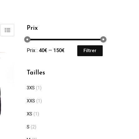
Prix
Prix :
40€
—
150€
Filtrer
Prix
Prix
min
max
Tailles
3XS
(1)
XXS
(1)
XS
(1)
S
(2)