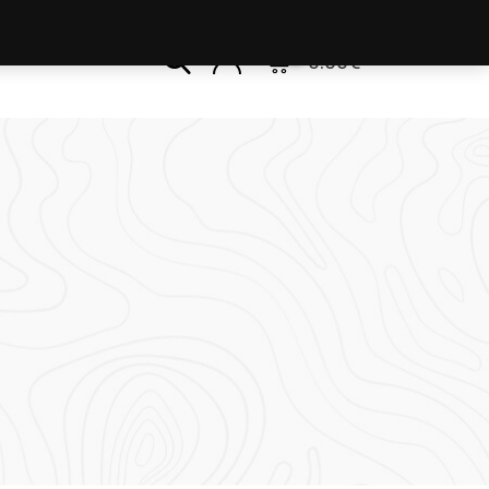
0
0.00
€