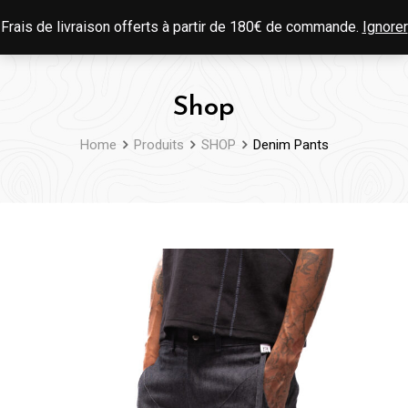
Skip
0
Frais de livraison offerts à partir de 180€ de commande.
Ignorer
to
content
Shop
Home
Produits
SHOP
Denim Pants