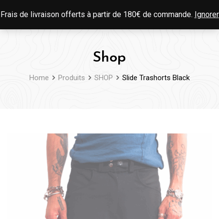
Skip
0
Frais de livraison offerts à partir de 180€ de commande.
Ignorer
to
content
Shop
Home
Produits
SHOP
Slide Trashorts Black