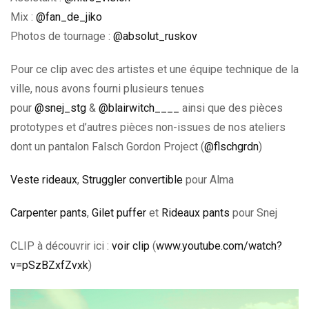
Mix :
@fan_de_jiko
Photos de tournage :
@absolut_ruskov
Pour ce clip avec des artistes et une équipe technique de la
ville, nous avons fourni plusieurs tenues
pour
@snej_stg
&
@blairwitch____
ainsi que des pièces
prototypes et d’autres pièces non-issues de nos ateliers
dont un pantalon Falsch Gordon Project (
@flschgrdn
)
Veste rideaux
,
Struggler convertible
pour Alma
Carpenter pants
,
Gilet puffer
et
Rideaux pants
pour Snej
CLIP à découvrir ici :
voir clip
(
www.youtube.com/watch?
v=pSzBZxfZvxk
)