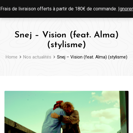
Skip
0
Frais de livraison offerts à partir de 180€ de commande.
Ignorer
to
content
Snej – Vision (feat. Alma)
(stylisme)
Home
Nos actualités
Snej – Vision (feat. Alma) (stylisme)