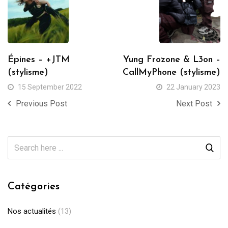
Épines – +JTM
Yung Frozone & L3on –
(stylisme)
CallMyPhone (stylisme)
15 September 2022
22 January 2023
Previous Post
Next Post
Catégories
Nos actualités
(13)