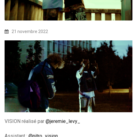
21 novembre 2022
VISION réalisé par
@jeremie_levy_
Assistant :
@nitro_vision